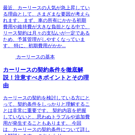
最近、カーリースの人気が急上昇してい
る理由として、さまざまな要因が考えら
れます。 まず、車の所有にかかる初期
費用や維持費が大きな負担となる中で、
リース契約は月々の支払いが一定である
ため、予算管理がしやすくなっていま
す。 特に、初期費用がかか...
カーリースの基本
カーリースの契約条件を徹底解
説！注意すべきポイントとその理
由
カーリースの契約を検討している方にと
って、契約条件をしっかりと理解するこ
とは非常に重要です。 契約内容を把握
していないと、思わぬトラブルや追加費
用が発生することもあります。 今回
は、カーリースの契約条件について詳し